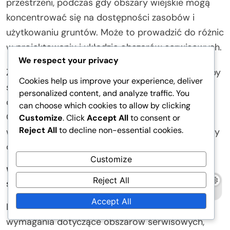
przestrzeni, podczas gdy obszary wiejskie mogą
koncentrować się na dostępności zasobów i
użytkowaniu gruntów. Może to prowadzić do różnic
w projektowaniu i układzie obszarów serwisowych.
We respect your privacy
Zrozumienie tych różnic jest kluczowe dla firm, aby
Cookies help us improve your experience, deliver
skutecznie planować swoją działalność i spełniać
personalized content, and analyze traffic. You
oczekiwania swoich docelowych rynków.
can choose which cookies to allow by clicking
Operatorzy powinni ocenić lokalną demografię i
Customize
. Click
Accept All
to consent or
Reject All
to decline non-essential cookies.
wzorce ruchu, aby zoptymalizować swoje projekty
obszarów serwisowych.
Customize
Wpływ lokalnych przepisów na obszary
Reject All
serwisowe
Accept All
Lokalne przepisy mogą znacząco wpływać na
wymagania dotyczące obszarów serwisowych,