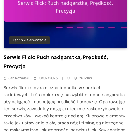
Techniki Serwowania
Serwis Flick: Ruch nadgarstka, Prędkość,
Precyzja
Jan Kowalski
10/02/2026
0
26 Mins
Serwis flick to dynamiczna technika w sportach
rakietowych, która opiera się na szybkim ruchu nadgarstka,
aby osiągnąć imponującą prędkość i precyzję. Opanowując
ten serwis, zawodnicy mogą skutecznie zaskoczyć swoich
przeciwników i zyskać kontrolę nad grą. Kluczowe elementy,
takie jak ustawienie ciała, praca nóg i timing, są niezbędne
do maksymalizacji skuteczności serwisu flick. Key sections