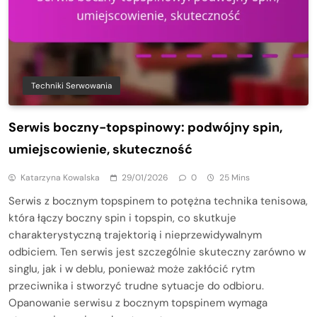
Techniki Serwowania
Serwis boczny-topspinowy: podwójny spin,
umiejscowienie, skuteczność
Katarzyna Kowalska
29/01/2026
0
25 Mins
Serwis z bocznym topspinem to potężna technika tenisowa,
która łączy boczny spin i topspin, co skutkuje
charakterystyczną trajektorią i nieprzewidywalnym
odbiciem. Ten serwis jest szczególnie skuteczny zarówno w
singlu, jak i w deblu, ponieważ może zakłócić rytm
przeciwnika i stworzyć trudne sytuacje do odbioru.
Opanowanie serwisu z bocznym topspinem wymaga